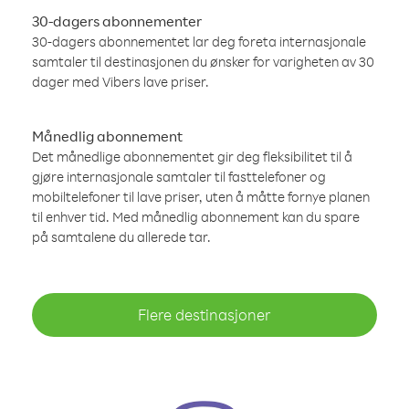
30-dagers abonnementer
30-dagers abonnementet lar deg foreta internasjonale
samtaler til destinasjonen du ønsker for varigheten av 30
dager med Vibers lave priser.
Månedlig abonnement
Det månedlige abonnementet gir deg fleksibilitet til å
gjøre internasjonale samtaler til fasttelefoner og
mobiltelefoner til lave priser, uten å måtte fornye planen
til enhver tid. Med månedlig abonnement kan du spare
på samtalene du allerede tar.
Flere destinasjoner