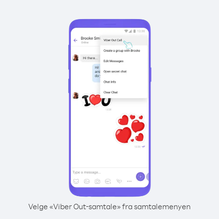
Velge «Viber Out-samtale» fra samtalemenyen