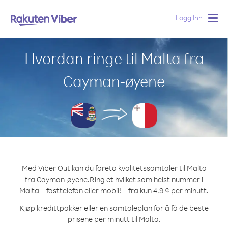
Logg Inn
Togg
navig
Hvordan ringe til Malta fra
Cayman-øyene
Med Viber Out kan du foreta kvalitetssamtaler til Malta
fra Cayman-øyene.
Ring et hvilket som helst nummer i
Malta – fasttelefon eller mobil! – fra kun 4.9 ¢ per minutt.
Kjøp kredittpakker eller en samtaleplan for å få de beste
prisene per minutt til Malta.