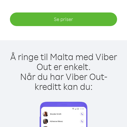
Se priser
Å ringe til Malta med Viber
Out er enkelt.
Når du har Viber Out-
kreditt kan du: