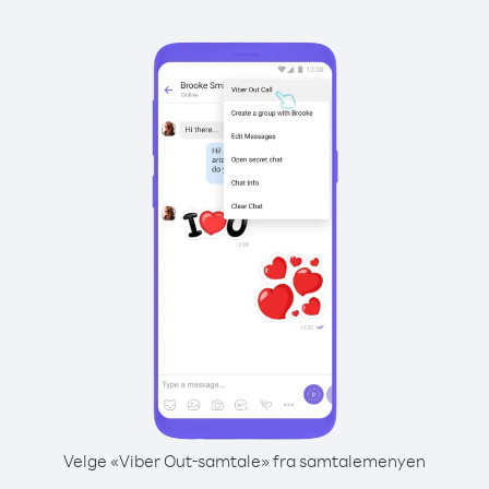
Velge «Viber Out-samtale» fra samtalemenyen