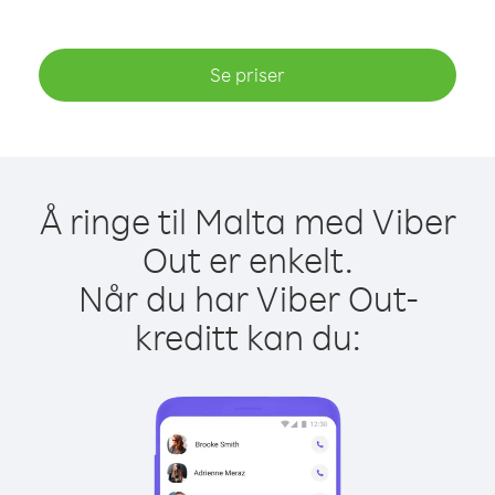
Se priser
Å ringe til Malta med Viber
Out er enkelt.
Når du har Viber Out-
kreditt kan du: