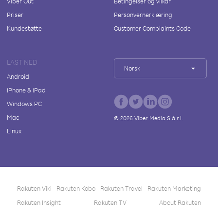
Viber Out
Betingelser og vilkår
Priser
Personvernerklæring
Kundestøtte
Customer Complaints Code
LAST NED
Norsk
Android
iPhone & iPad
Windows PC
Mac
©
2026
Viber Media S.à r.l.
Linux
Rakuten Viki
Rakuten Kobo
Rakuten Travel
Rakuten Marketing
Rakuten Insight
Rakuten TV
About Rakuten