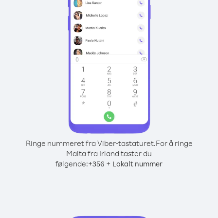
Ringe nummeret fra Viber-tastaturet.
For å ringe
Malta fra Irland taster du
følgende:
+
+
356
Lokalt nummer