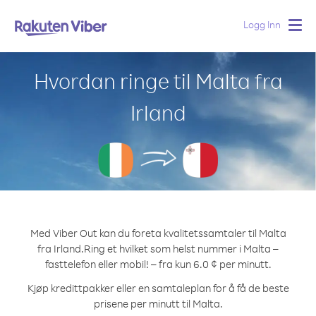
Logg Inn
Togg
navig
Hvordan ringe til Malta fra
Irland
Med Viber Out kan du foreta kvalitetssamtaler til Malta
fra Irland.
Ring et hvilket som helst nummer i Malta –
fasttelefon eller mobil! – fra kun 6.0 ¢ per minutt.
Kjøp kredittpakker eller en samtaleplan for å få de beste
prisene per minutt til Malta.