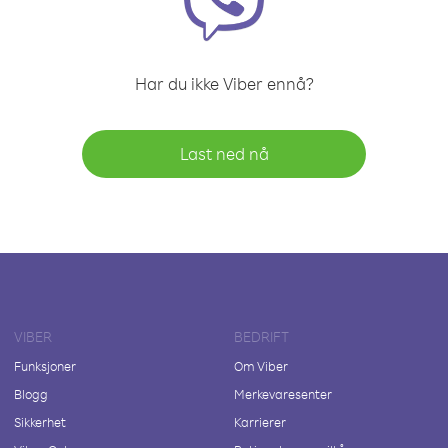
Har du ikke Viber ennå?
Last ned nå
VIBER
BEDRIFT
Funksjoner
Om Viber
Blogg
Merkevaresenter
Sikkerhet
Karrierer