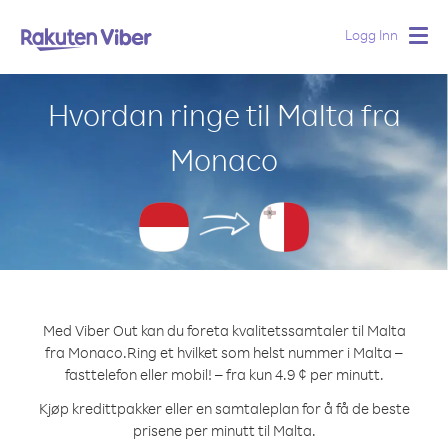
Logg Inn
Togg
navig
Hvordan ringe til Malta fra
Monaco
Med Viber Out kan du foreta kvalitetssamtaler til Malta
fra Monaco.
Ring et hvilket som helst nummer i Malta –
fasttelefon eller mobil! – fra kun 4.9 ¢ per minutt.
Kjøp kredittpakker eller en samtaleplan for å få de beste
prisene per minutt til Malta.