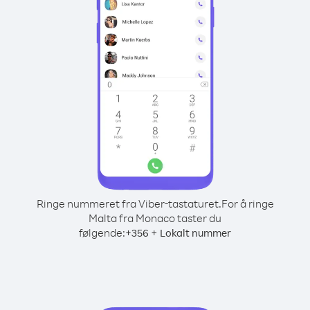
Ringe nummeret fra Viber-tastaturet.
For å ringe
Malta fra Monaco taster du
følgende:
+
+
356
Lokalt nummer