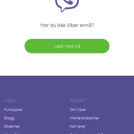
Har du ikke Viber ennå?
Last ned nå
VIBER
BEDRIFT
Funksjoner
Om Viber
Blogg
Merkevaresenter
Sikkerhet
Karrierer