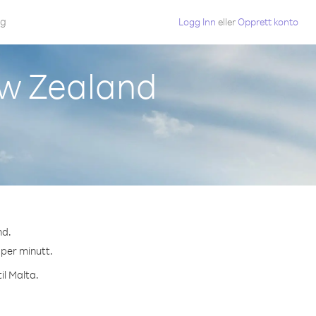
gg
Logg Inn
eller
Opprett konto
ew Zealand
nd.
 per minutt.
il Malta.