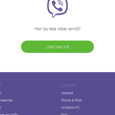
Har du ikke Viber ennå?
Last ned nå
FT
LAST NED
er
Android
resenter
iPhone & iPad
r
Windows PC
ser og vilkår
Mac