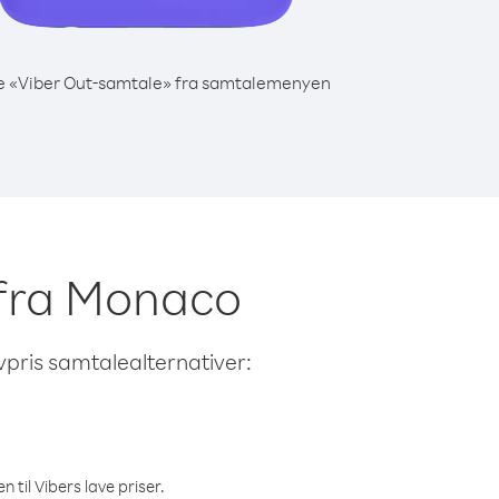
e «Viber Out-samtale» fra samtalemenyen
e fra Monaco
avpris samtalealternativer:
 til Vibers lave priser.