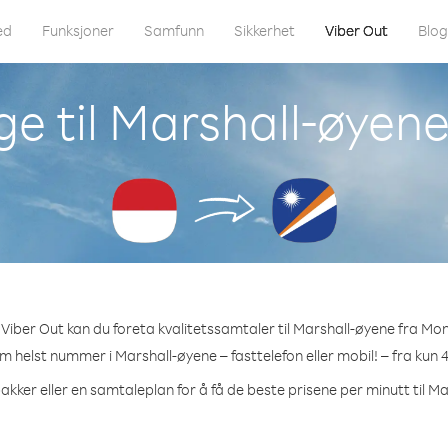
ed
Funksjoner
Samfunn
Sikkerhet
Viber Out
Blo
ge til Marshall-øyen
Viber Out kan du foreta kvalitetssamtaler til Marshall-øyene fra Mo
om helst nummer i Marshall-øyene – fasttelefon eller mobil! – fra kun 
akker eller en samtaleplan for å få de beste prisene per minutt til M