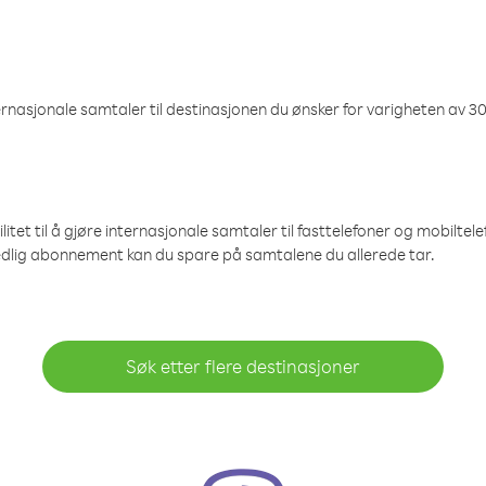
nasjonale samtaler til destinasjonen du ønsker for varigheten av 30
et til å gjøre internasjonale samtaler til fasttelefoner og mobiltelefo
edlig abonnement kan du spare på samtalene du allerede tar.
Søk etter flere destinasjoner