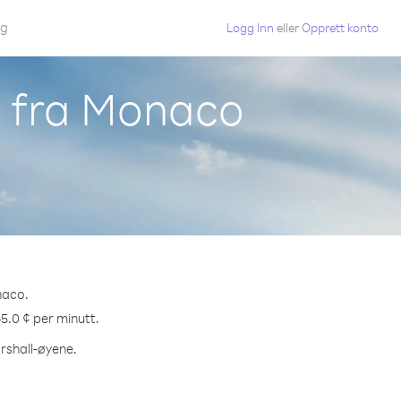
gg
Logg Inn
eller
Opprett konto
e fra Monaco
naco.
45.0 ¢ per minutt.
arshall-øyene.