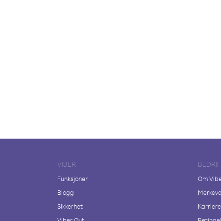
VIBER
BEDRI
Funksjoner
Om Vib
Blogg
Merkeva
Sikkerhet
Karriere
Viber Out
Betingel