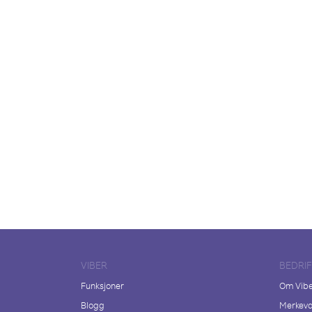
VIBER
BEDRI
Funksjoner
Om Vib
Blogg
Merkeva