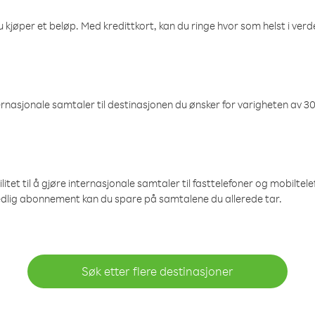
 kjøper et beløp. Med kredittkort, kan du ringe hvor som helst i verden
nasjonale samtaler til destinasjonen du ønsker for varigheten av 30
et til å gjøre internasjonale samtaler til fasttelefoner og mobiltelefo
edlig abonnement kan du spare på samtalene du allerede tar.
Søk etter flere destinasjoner