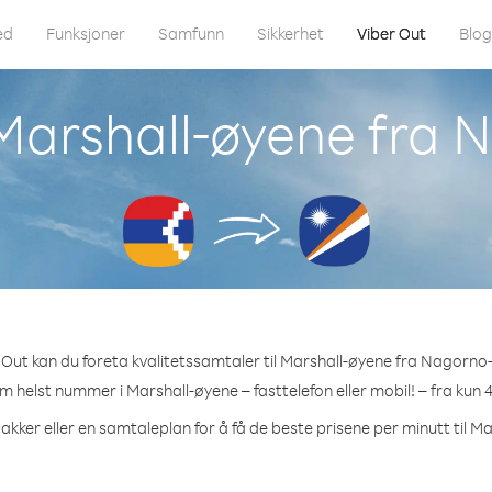
ed
Funksjoner
Samfunn
Sikkerhet
Viber Out
Blo
l Marshall-øyene fra
Out kan du foreta kvalitetssamtaler til Marshall-øyene fra Nagorn
om helst nummer i Marshall-øyene – fasttelefon eller mobil! – fra kun 
akker eller en samtaleplan for å få de beste prisene per minutt til M