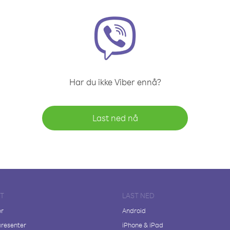
Har du ikke Viber ennå?
Last ned nå
FT
LAST NED
er
Android
resenter
iPhone & iPad