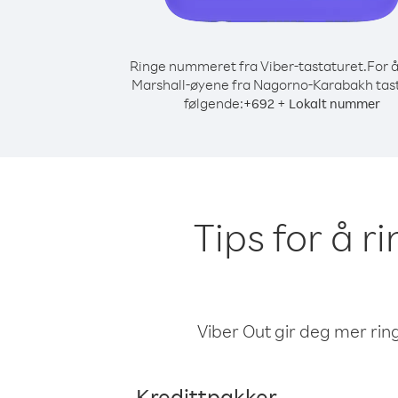
Ringe nummeret fra Viber-tastaturet.
For å
Marshall-øyene fra Nagorno-Karabakh tas
følgende:
+
+
692
Lokalt nummer
Tips for å r
Viber Out gir deg mer ring
Kredittpakker