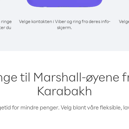
 ringe
Velge kontakten i Viber og ring fra deres info-
Velg
ter du
skjerm.
inge til Marshall-øyene
Karabakh
etid for mindre penger. Velg blant våre fleksible, l