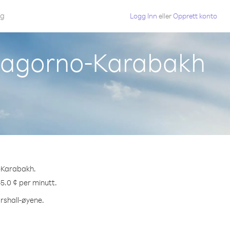
gg
Logg Inn
eller
Opprett konto
 Nagorno-Karabakh
o-Karabakh.
45.0 ¢ per minutt.
arshall-øyene.