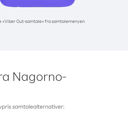
e «Viber Out-samtale» fra samtalemenyen
 fra Nagorno-
avpris samtalealternativer: