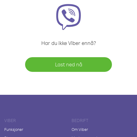
Har du ikke Viber ennå?
Last ned nå
VIBER
BEDRIFT
Funksjoner
Om Viber