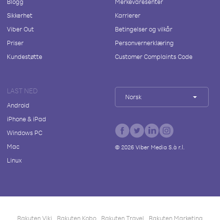
Blogg
Merkevaresenter
Sikkerhet
Karrierer
Viber Out
Betingelser og vilkår
Priser
Personvernerklæring
Kundestøtte
Customer Complaints Code
LAST NED
Norsk
Android
iPhone & iPad
Windows PC
Mac
©
2026
Viber Media S.à r.l.
Linux
Rakuten Viki
Rakuten Kobo
Rakuten Travel
Rakuten Marketing