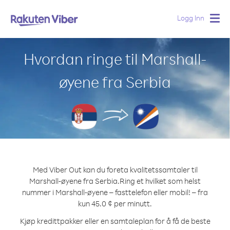
Logg Inn
Togg
navig
Hvordan ringe til Marshall-
øyene fra Serbia
Med Viber Out kan du foreta kvalitetssamtaler til
Marshall-øyene fra Serbia.
Ring et hvilket som helst
nummer i Marshall-øyene – fasttelefon eller mobil! – fra
kun 45.0 ¢ per minutt.
Kjøp kredittpakker eller en samtaleplan for å få de beste