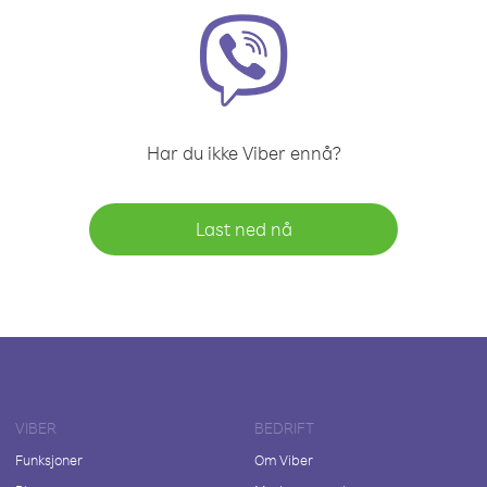
Har du ikke Viber ennå?
Last ned nå
VIBER
BEDRIFT
Funksjoner
Om Viber