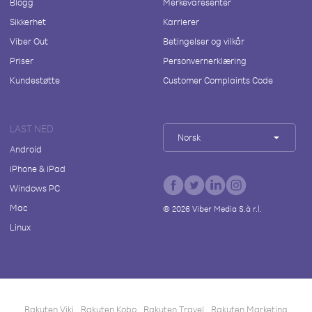
Blogg
Merkevaresenter
Sikkerhet
Karrierer
Viber Out
Betingelser og vilkår
Priser
Personvernerklæring
Kundestøtte
Customer Complaints Code
LAST NED
Norsk
Android
iPhone & iPad
Windows PC
Mac
©
2026
Viber Media S.à r.l.
Linux
Rakuten Viki
Rakuten Kobo
Rakuten Travel
Rakuten Marketing