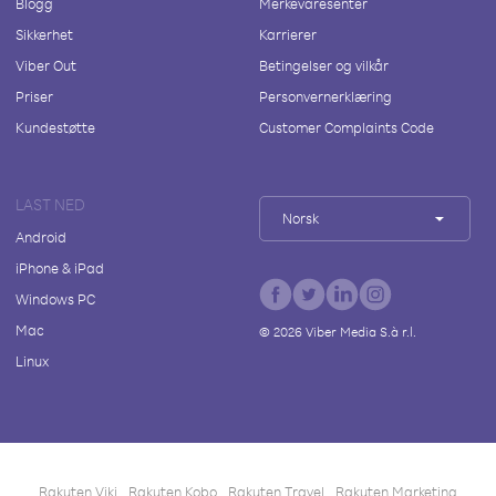
Blogg
Merkevaresenter
Sikkerhet
Karrierer
Viber Out
Betingelser og vilkår
Priser
Personvernerklæring
Kundestøtte
Customer Complaints Code
LAST NED
Norsk
Android
iPhone & iPad
Windows PC
Mac
©
2026
Viber Media S.à r.l.
Linux
Rakuten Viki
Rakuten Kobo
Rakuten Travel
Rakuten Marketing