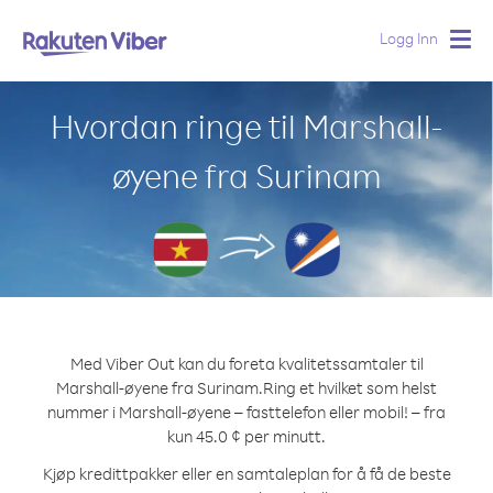
Logg Inn
Togg
navig
Hvordan ringe til Marshall-
øyene fra Surinam
Med Viber Out kan du foreta kvalitetssamtaler til
Marshall-øyene fra Surinam.
Ring et hvilket som helst
nummer i Marshall-øyene – fasttelefon eller mobil! – fra
kun 45.0 ¢ per minutt.
Kjøp kredittpakker eller en samtaleplan for å få de beste