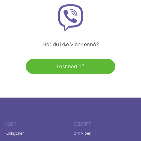
Har du ikke Viber ennå?
Last ned nå
VIBER
BEDRIFT
Funksjoner
Om Viber