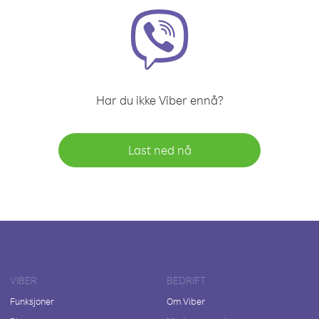
Har du ikke Viber ennå?
Last ned nå
VIBER
BEDRIFT
Funksjoner
Om Viber