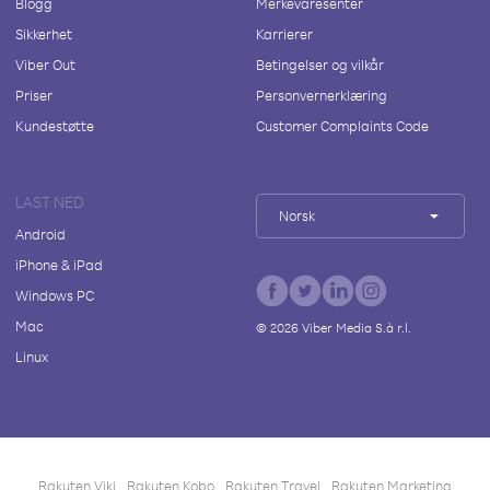
Blogg
Merkevaresenter
Sikkerhet
Karrierer
Viber Out
Betingelser og vilkår
Priser
Personvernerklæring
Kundestøtte
Customer Complaints Code
LAST NED
Norsk
Android
iPhone & iPad
Windows PC
Mac
©
2026
Viber Media S.à r.l.
Linux
Rakuten Viki
Rakuten Kobo
Rakuten Travel
Rakuten Marketing