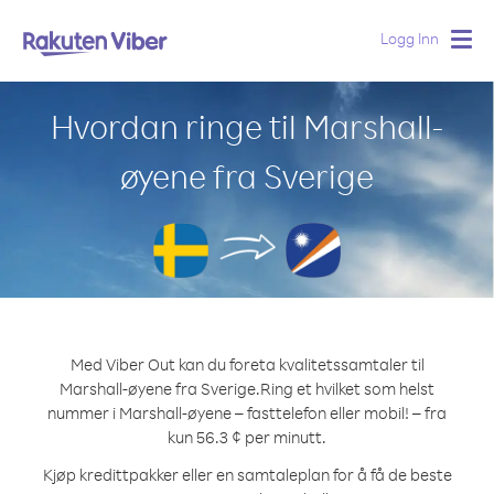
Logg Inn
Togg
navig
Hvordan ringe til Marshall-
øyene fra Sverige
Med Viber Out kan du foreta kvalitetssamtaler til
Marshall-øyene fra Sverige.
Ring et hvilket som helst
nummer i Marshall-øyene – fasttelefon eller mobil! – fra
kun 56.3 ¢ per minutt.
Kjøp kredittpakker eller en samtaleplan for å få de beste