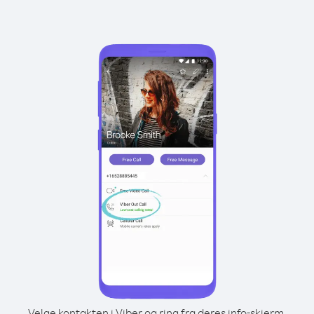
Velge kontakten i Viber og ring fra deres info-skjerm.