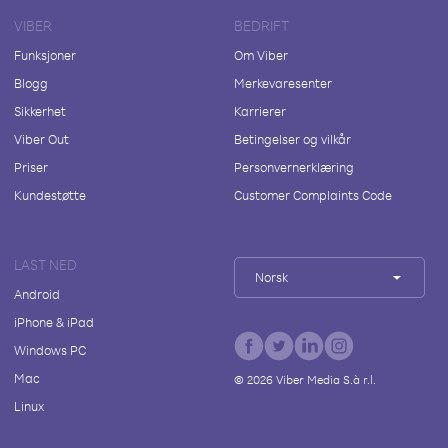
VIBER
BEDRIFT
Funksjoner
Om Viber
Blogg
Merkevaresenter
Sikkerhet
Karrierer
Viber Out
Betingelser og vilkår
Priser
Personvernerklæring
Kundestøtte
Customer Complaints Code
LAST NED
Norsk
Android
iPhone & iPad
Windows PC
Mac
©
2026
Viber Media S.à r.l.
Linux