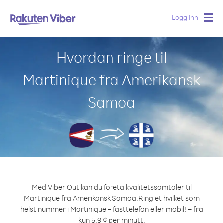
Logg Inn
Togg
navig
Hvordan ringe til
Martinique fra Amerikansk
Samoa
Med Viber Out kan du foreta kvalitetssamtaler til
Martinique fra Amerikansk Samoa.
Ring et hvilket som
helst nummer i Martinique – fasttelefon eller mobil! – fra
kun 5.9 ¢ per minutt.