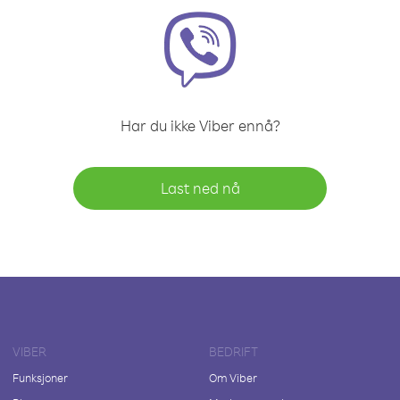
Har du ikke Viber ennå?
Last ned nå
VIBER
BEDRIFT
Funksjoner
Om Viber