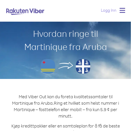
Logg Inn
Togg
navig
Hvordan ringe til
Martinique fra Aruba
Med Viber Out kan du foreta kvalitetssamtaler til
Martinique fra Aruba.
Ring et hvilket som helst nummer i
Martinique – fasttelefon eller mobil! – fra kun 5.9 ¢ per
minutt.
Kjøp kredittpakker eller en samtaleplan for å få de beste