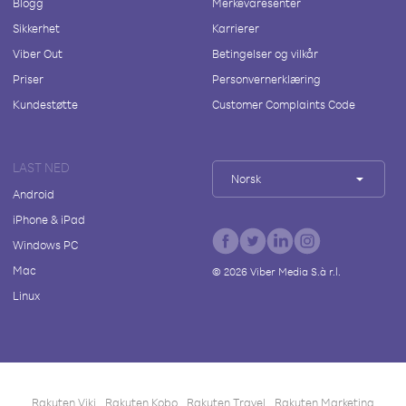
Blogg
Merkevaresenter
Sikkerhet
Karrierer
Viber Out
Betingelser og vilkår
Priser
Personvernerklæring
Kundestøtte
Customer Complaints Code
LAST NED
Norsk
Android
iPhone & iPad
Windows PC
Mac
©
2026
Viber Media S.à r.l.
Linux
Rakuten Viki
Rakuten Kobo
Rakuten Travel
Rakuten Marketing