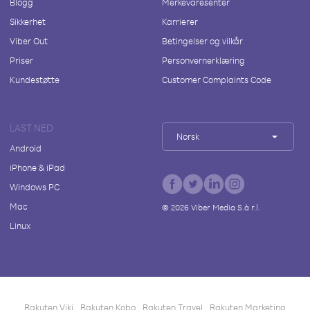
Blogg
Merkevaresenter
Sikkerhet
Karrierer
Viber Out
Betingelser og vilkår
Priser
Personvernerklæring
Kundestøtte
Customer Complaints Code
LAST NED
Norsk
Android
iPhone & iPad
Windows PC
Mac
©
2026
Viber Media S.à r.l.
Linux
Rakuten Viki
Rakuten Kobo
Rakuten Travel
Rakuten Marketing