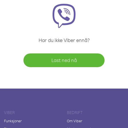
Har du ikke Viber ennå?
Last ned nå
VIBER
BEDRIFT
Funksjoner
Om Viber