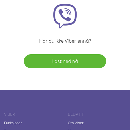
Har du ikke Viber ennå?
Last ned nå
VIBER
BEDRIFT
Funksjoner
Om Viber