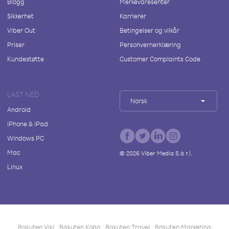
Blogg
Merkevaresenter
Sikkerhet
Karrierer
Viber Out
Betingelser og vilkår
Priser
Personvernerklæring
Kundestøtte
Customer Complaints Code
LAST NED
Norsk
Android
iPhone & iPad
Windows PC
Mac
©
2026
Viber Media S.à r.l.
Linux
Rakuten Viki
Rakuten Kobo
Rakuten Travel
Rakuten Marketing