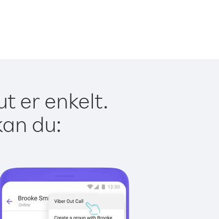
t er enkelt.
kan du: