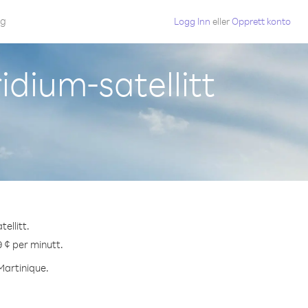
gg
Logg Inn
eller
Opprett konto
idium-satellitt
ellitt.
9 ¢ per minutt.
 Martinique.