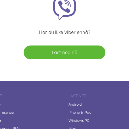
Har du ikke Viber ennå?
Last ned nå
FT
LAST NED
er
Android
resenter
iPhone & iPad
r
Windows PC
ser og vilkår
Mac