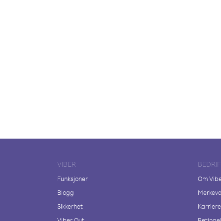
VIBER
BEDRI
Funksjoner
Om Vib
Blogg
Merkeva
Sikkerhet
Karriere
Viber Out
Betingel