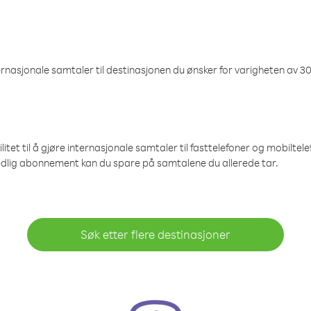
nasjonale samtaler til destinasjonen du ønsker for varigheten av 30
et til å gjøre internasjonale samtaler til fasttelefoner og mobiltelefo
edlig abonnement kan du spare på samtalene du allerede tar.
Søk etter flere destinasjoner