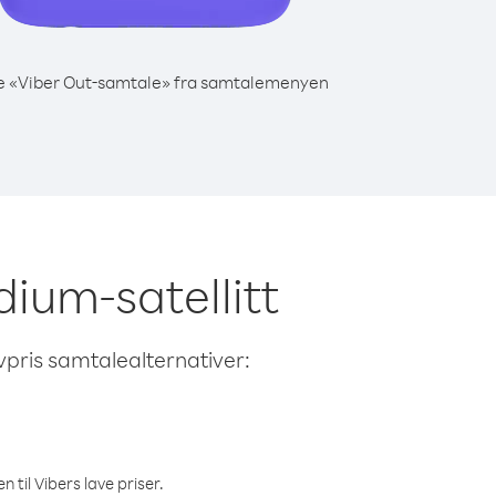
e «Viber Out-samtale» fra samtalemenyen
idium-satellitt
avpris samtalealternativer:
 til Vibers lave priser.