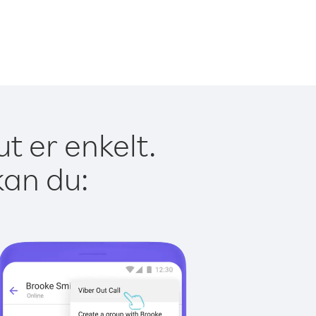
t er enkelt.
kan du: