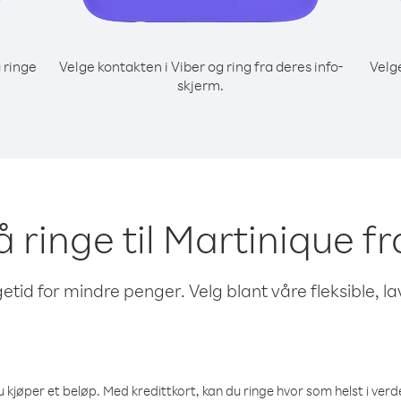
 ringe
Velge kontakten i Viber og ring fra deres info-
Velg
skjerm.
 å ringe til Martinique f
etid for mindre penger. Velg blant våre fleksible, l
 kjøper et beløp. Med kredittkort, kan du ringe hvor som helst i verden