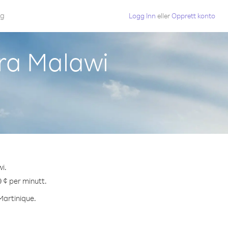
gg
Logg Inn
eller
Opprett konto
fra Malawi
i.
9 ¢ per minutt.
 Martinique.