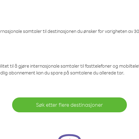
nasjonale samtaler til destinasjonen du ønsker for varigheten av 30
et til å gjøre internasjonale samtaler til fasttelefoner og mobiltelefo
edlig abonnement kan du spare på samtalene du allerede tar.
Søk etter flere destinasjoner