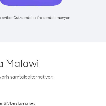
e «Viber Out-samtale» fra samtalemenyen
ra Malawi
avpris samtalealternativer:
 til Vibers lave priser.