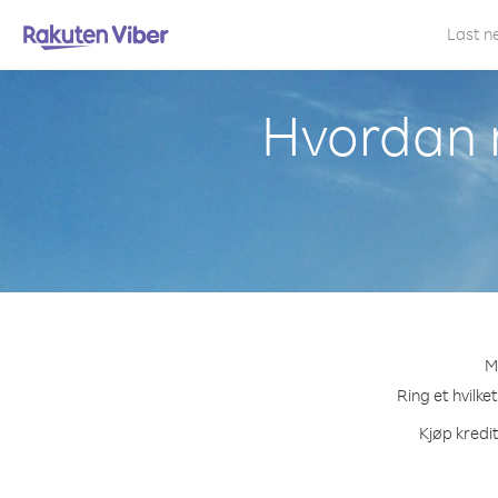
Last n
Hvordan r
M
Ring et hvilke
Kjøp kredit