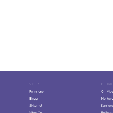
VIBER
BEDRI
Funksjoner
Om Vib
Blogg
Merkeva
Sikkerhet
Karriere
Viber Out
Betingel