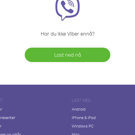
Har du ikke Viber ennå?
Last ned nå
FT
LAST NED
er
Android
resenter
iPhone & iPad
r
Windows PC
ser og vilkår
Mac