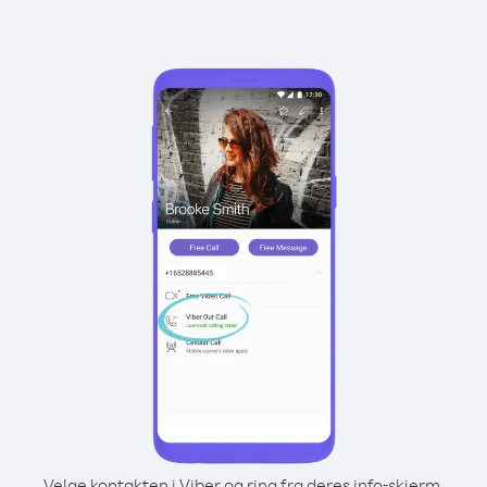
Velge kontakten i Viber og ring fra deres info-skjerm.