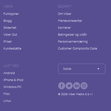
VIBER
BEDRIFT
Funksjoner
Om Viber
Blogg
Merkevaresenter
Sikkerhet
Karrierer
Viber Out
Betingelser og vilkår
Priser
Personvernerklæring
Kundestøtte
Customer Complaints Code
LAST NED
Norsk
Android
iPhone & iPad
Windows PC
Mac
©
2026
Viber Media S.à r.l.
Linux