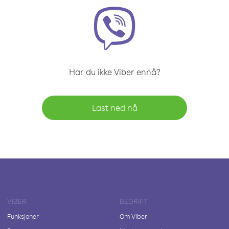
Har du ikke Viber ennå?
Last ned nå
VIBER
BEDRIFT
Funksjoner
Om Viber