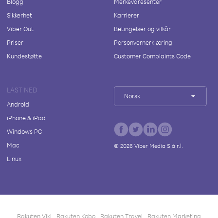
Blogg
Merkevaresenter
Sikkerhet
Karrierer
Viber Out
Betingelser og vilkår
Priser
Personvernerklæring
Kundestøtte
Customer Complaints Code
LAST NED
Norsk
Android
iPhone & iPad
Windows PC
Mac
©
2026
Viber Media S.à r.l.
Linux
Rakuten Viki
Rakuten Kobo
Rakuten Travel
Rakuten Marketing