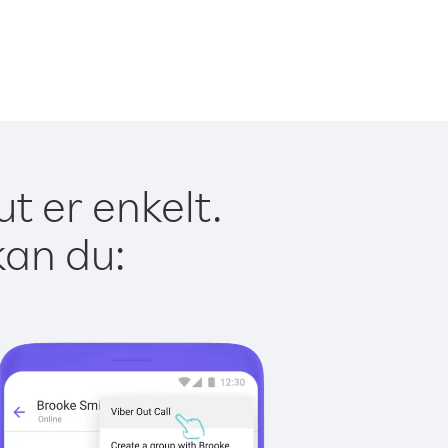
t er enkelt.
kan du: