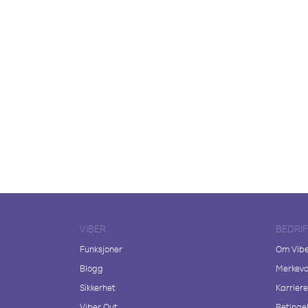
VIBER
BEDRI
Funksjoner
Om Vib
Blogg
Merkeva
Sikkerhet
Karriere
Viber Out
Betingel