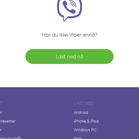
Har du ikke Viber ennå?
Last ned nå
FT
LAST NED
er
Android
resenter
iPhone & iPad
r
Windows PC
ser og vilkår
Mac