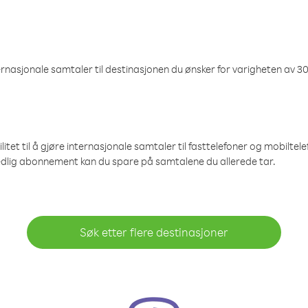
nasjonale samtaler til destinasjonen du ønsker for varigheten av 30
et til å gjøre internasjonale samtaler til fasttelefoner og mobiltelefo
edlig abonnement kan du spare på samtalene du allerede tar.
Søk etter flere destinasjoner