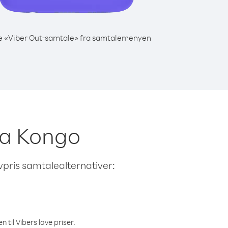
e «Viber Out-samtale» fra samtalemenyen
fra Kongo
avpris samtalealternativer:
 til Vibers lave priser.