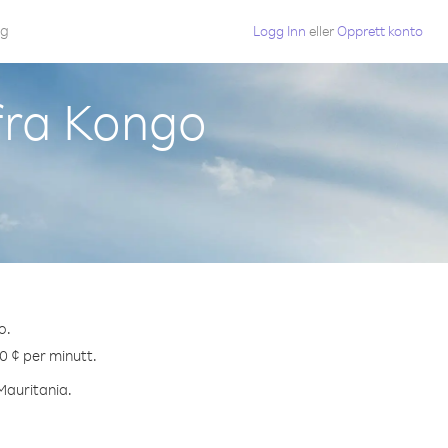
gg
Logg Inn
eller
Opprett konto
 fra Kongo
o.
.0 ¢ per minutt.
 Mauritania.