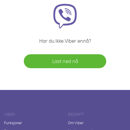
Har du ikke Viber ennå?
Last ned nå
VIBER
BEDRIFT
Funksjoner
Om Viber