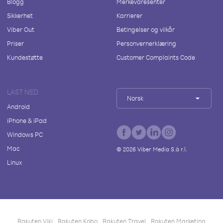
Blogg
Merkevaresenter
Sikkerhet
Karrierer
Viber Out
Betingelser og vilkår
Priser
Personvernerklæring
Kundestøtte
Customer Complaints Code
LAST NED
Norsk
Android
iPhone & iPad
Windows PC
Mac
©
2026
Viber Media S.à r.l.
Linux
Rakuten Viki
Rakuten Kobo
Rakuten Travel
Rakuten Marketing