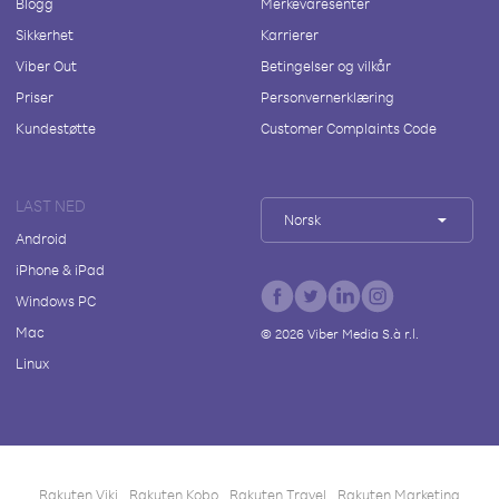
Blogg
Merkevaresenter
Sikkerhet
Karrierer
Viber Out
Betingelser og vilkår
Priser
Personvernerklæring
Kundestøtte
Customer Complaints Code
LAST NED
Norsk
Android
iPhone & iPad
Windows PC
Mac
©
2026
Viber Media S.à r.l.
Linux
Rakuten Viki
Rakuten Kobo
Rakuten Travel
Rakuten Marketing