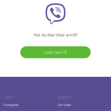
Har du ikke Viber ennå?
Last ned nå
VIBER
BEDRIFT
Funksjoner
Om Viber