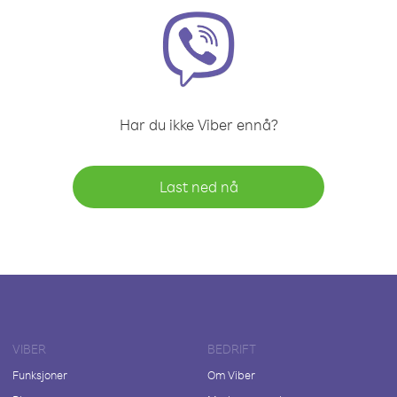
Har du ikke Viber ennå?
Last ned nå
VIBER
BEDRIFT
Funksjoner
Om Viber