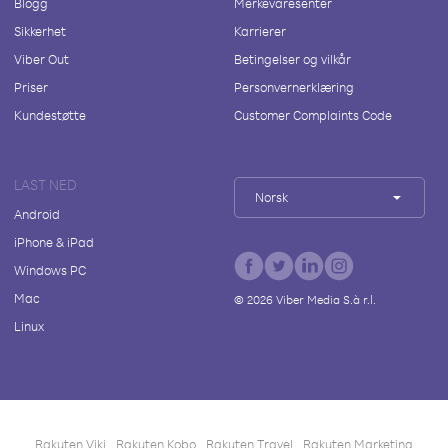
Blogg
Merkevaresenter
Sikkerhet
Karrierer
Viber Out
Betingelser og vilkår
Priser
Personvernerklæring
Kundestøtte
Customer Complaints Code
LAST NED
Norsk
Android
iPhone & iPad
Windows PC
Mac
©
2026
Viber Media S.à r.l.
Linux
Rakuten Viki
Rakuten Kobo
Rakuten Travel
Rakuten Marketing