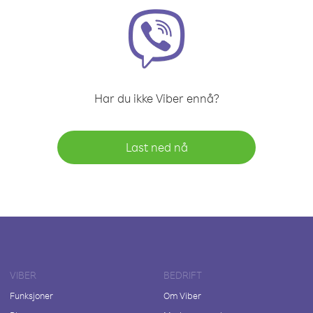
Har du ikke Viber ennå?
Last ned nå
VIBER
BEDRIFT
Funksjoner
Om Viber