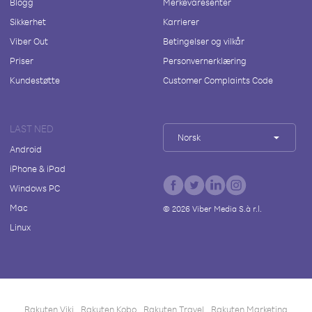
Blogg
Merkevaresenter
Sikkerhet
Karrierer
Viber Out
Betingelser og vilkår
Priser
Personvernerklæring
Kundestøtte
Customer Complaints Code
LAST NED
Norsk
Android
iPhone & iPad
Windows PC
Mac
©
2026
Viber Media S.à r.l.
Linux
Rakuten Viki
Rakuten Kobo
Rakuten Travel
Rakuten Marketing