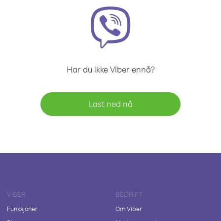
Har du ikke Viber ennå?
Last ned nå
VIBER
BEDRIFT
Funksjoner
Om Viber