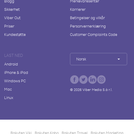
Blogg
Merkevaresenter
Sikkerhet
Karrierer
Viber Out
Betingelser og vilkår
Priser
Personvernerklæring
Kundestøtte
Customer Complaints Code
LAST NED
Norsk
Android
iPhone & iPad
Windows PC
Mac
©
2026
Viber Media S.à r.l.
Linux
Rakuten Viki
Rakuten Kobo
Rakuten Travel
Rakuten Marketing