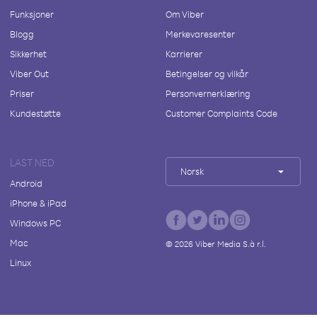
Funksjoner
Om Viber
Blogg
Merkevaresenter
Sikkerhet
Karrierer
Viber Out
Betingelser og vilkår
Priser
Personvernerklæring
Kundestøtte
Customer Complaints Code
LAST NED
Norsk
Android
iPhone & iPad
Windows PC
Mac
©
2026
Viber Media S.à r.l.
Linux