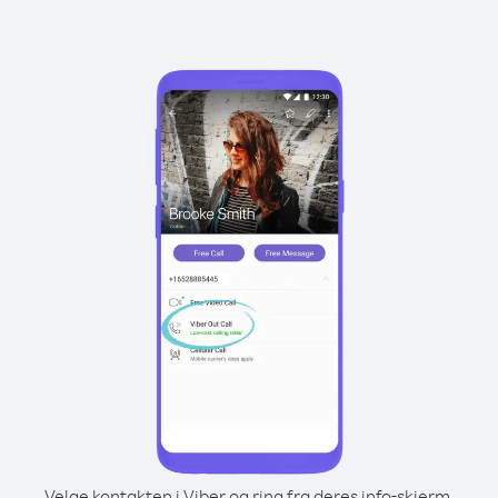
Velge kontakten i Viber og ring fra deres info-skjerm.