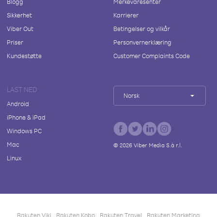
Blogg
Merkevaresenter
Sikkerhet
Karrierer
Viber Out
Betingelser og vilkår
Priser
Personvernerklæring
Kundestøtte
Customer Complaints Code
LAST NED
Norsk
Android
iPhone & iPad
Windows PC
Mac
©
2026
Viber Media S.à r.l.
Linux
Rakuten Viki
Rakuten Kobo
Rakuten Travel
Rakuten Marketing