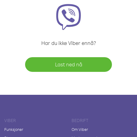
Har du ikke Viber ennå?
Last ned nå
VIBER
BEDRIFT
Funksjoner
Om Viber