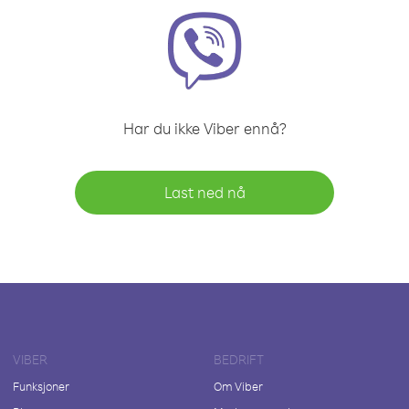
Har du ikke Viber ennå?
Last ned nå
VIBER
BEDRIFT
Funksjoner
Om Viber