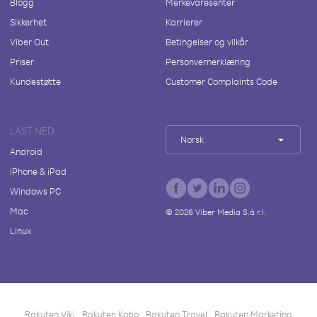
Blogg
Merkevaresenter
Sikkerhet
Karrierer
Viber Out
Betingelser og vilkår
Priser
Personvernerklæring
Kundestøtte
Customer Complaints Code
LAST NED
Norsk
Android
iPhone & iPad
Windows PC
Mac
©
2026
Viber Media S.à r.l.
Linux
Rakuten Viki
Rakuten Kobo
Rakuten Travel
Rakuten Marketing