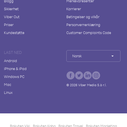
Blogg
Merkevaresenter
Sikkerhet
Karrierer
Viber Out
Betingelser og vilkår
Priser
Personvernerklæring
Kundestøtte
Customer Complaints Code
LAST NED
Norsk
Android
iPhone & iPad
Windows PC
Mac
©
2026
Viber Media S.à r.l.
Linux
Rakuten Viki
Rakuten Kobo
Rakuten Travel
Rakuten Marketing