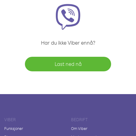
Har du ikke Viber ennå?
Last ned nå
VIBER
BEDRIFT
Funksjoner
Om Viber