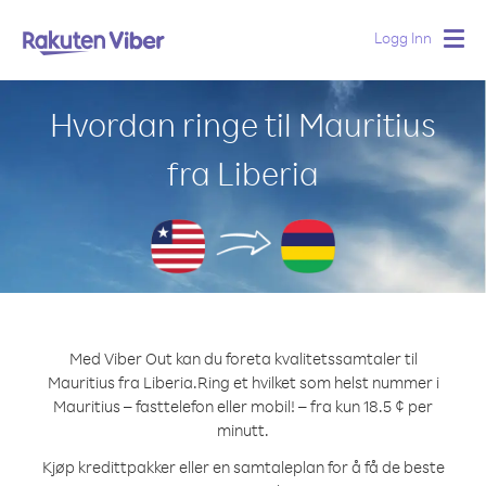
Logg Inn
Togg
navig
Hvordan ringe til Mauritius
fra Liberia
Med Viber Out kan du foreta kvalitetssamtaler til
Mauritius fra Liberia.
Ring et hvilket som helst nummer i
Mauritius – fasttelefon eller mobil! – fra kun 18.5 ¢ per
minutt.
Kjøp kredittpakker eller en samtaleplan for å få de beste