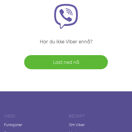
Har du ikke Viber ennå?
Last ned nå
VIBER
BEDRIFT
Funksjoner
Om Viber