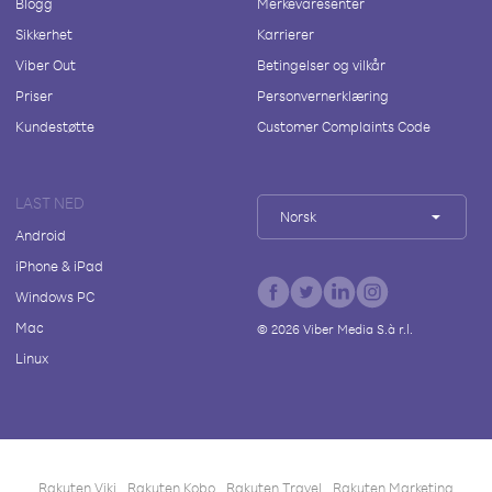
Blogg
Merkevaresenter
Sikkerhet
Karrierer
Viber Out
Betingelser og vilkår
Priser
Personvernerklæring
Kundestøtte
Customer Complaints Code
LAST NED
Norsk
Android
iPhone & iPad
Windows PC
Mac
©
2026
Viber Media S.à r.l.
Linux
Rakuten Viki
Rakuten Kobo
Rakuten Travel
Rakuten Marketing