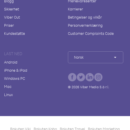
Blogg
Merkevaresenter
Sikkerhet
Karrierer
Viber Out
Betingelser og vilkår
Priser
Personvernerklæring
Kundestøtte
Customer Complaints Code
LAST NED
Norsk
Android
iPhone & iPad
Windows PC
Mac
©
2026
Viber Media S.à r.l.
Linux
Rakuten Viki
Rakuten Kobo
Rakuten Travel
Rakuten Marketing