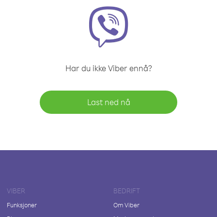
Har du ikke Viber ennå?
Last ned nå
VIBER
BEDRIFT
Funksjoner
Om Viber