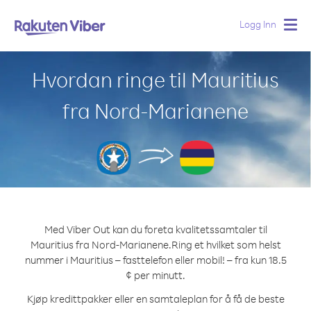
Logg Inn
Togg
navig
Hvordan ringe til Mauritius
fra Nord-Marianene
Med Viber Out kan du foreta kvalitetssamtaler til
Mauritius fra Nord-Marianene.
Ring et hvilket som helst
nummer i Mauritius – fasttelefon eller mobil! – fra kun 18.5
¢ per minutt.
Kjøp kredittpakker eller en samtaleplan for å få de beste