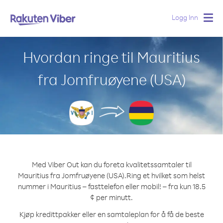
Logg Inn
Togg
navig
Hvordan ringe til Mauritius
fra Jomfruøyene (USA)
Med Viber Out kan du foreta kvalitetssamtaler til
Mauritius fra Jomfruøyene (USA).
Ring et hvilket som helst
nummer i Mauritius – fasttelefon eller mobil! – fra kun 18.5
¢ per minutt.
Kjøp kredittpakker eller en samtaleplan for å få de beste