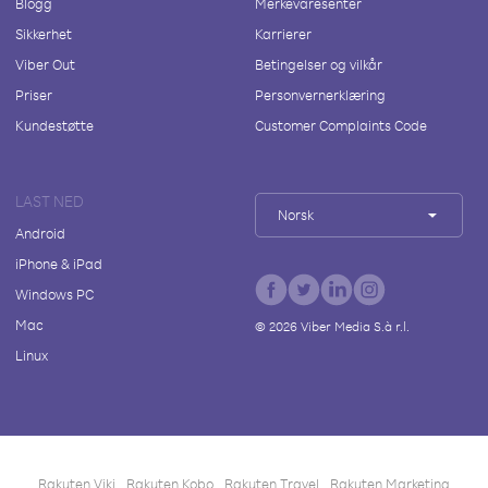
Blogg
Merkevaresenter
Sikkerhet
Karrierer
Viber Out
Betingelser og vilkår
Priser
Personvernerklæring
Kundestøtte
Customer Complaints Code
LAST NED
Norsk
Android
iPhone & iPad
Windows PC
Mac
©
2026
Viber Media S.à r.l.
Linux
Rakuten Viki
Rakuten Kobo
Rakuten Travel
Rakuten Marketing