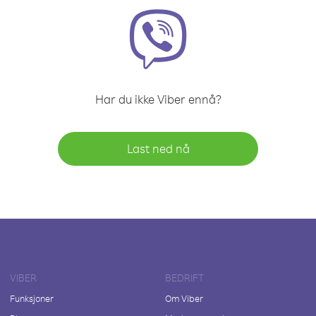
Har du ikke Viber ennå?
Last ned nå
VIBER
BEDRIFT
Funksjoner
Om Viber