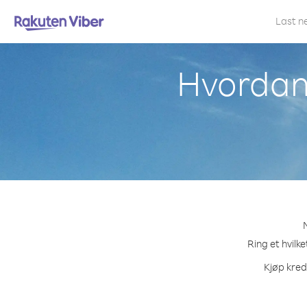
Last n
Hvordan 
Ring et hvilk
Kjøp kred