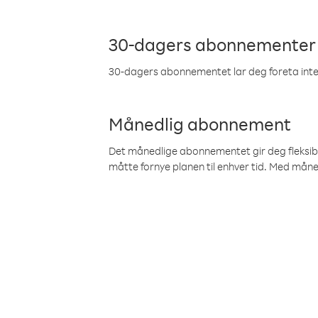
30-dagers abonnementer
30-dagers abonnementet lar deg foreta inter
Månedlig abonnement
Det månedlige abonnementet gir deg fleksibilit
måtte fornye planen til enhver tid. Med mån