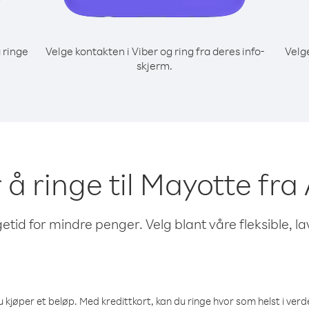
 ringe
Velge kontakten i Viber og ring fra deres info-
Velg
skjerm.
r å ringe til Mayotte fra
etid for mindre penger. Velg blant våre fleksible, l
 kjøper et beløp. Med kredittkort, kan du ringe hvor som helst i verden