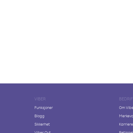
VIBER
BEDRI
Funksjoner
Om Vib
Blogg
Merkeva
Sikkerhet
Karriere
Viber Out
Betingel