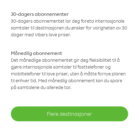
30-dagers abonnementer
30-dagers abonnementet lar deg foreta internasjonale
samtaler til destinasjonen du ønsker for varigheten av 30
dager med Vibers lave priser.
Månedlig abonnement
Det månedlige abonnementet gir deg fleksibilitet til å
gjøre internasjonale samtaler til fasttelefoner og
mobiltelefoner til lave priser, uten å måtte fornye planen
til enhver tid. Med månedlig abonnement kan du spare
på samtalene du allerede tar.
Flere destinasjoner