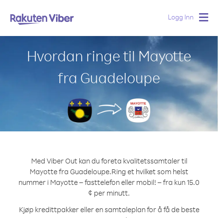
Logg Inn
Togg
navig
Hvordan ringe til Mayotte
fra Guadeloupe
Med Viber Out kan du foreta kvalitetssamtaler til
Mayotte fra Guadeloupe.
Ring et hvilket som helst
nummer i Mayotte – fasttelefon eller mobil! – fra kun 15.0
¢ per minutt.
Kjøp kredittpakker eller en samtaleplan for å få de beste