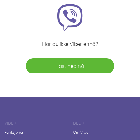
Har du ikke Viber ennå?
Last ned nå
VIBER
BEDRIFT
Funksjoner
Om Viber