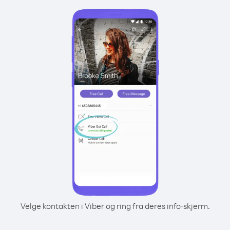
Velge kontakten i Viber og ring fra deres info-skjerm.