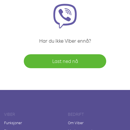
Har du ikke Viber ennå?
Last ned nå
VIBER
BEDRIFT
Funksjoner
Om Viber