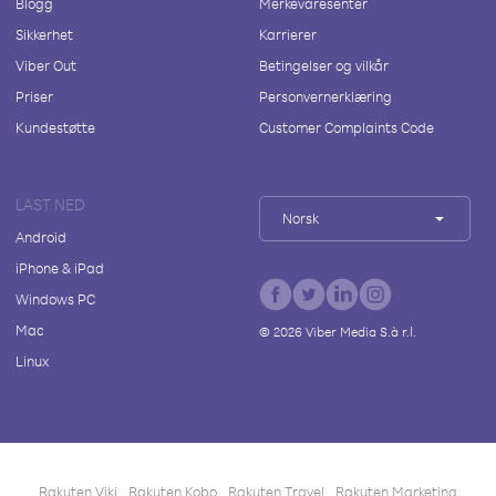
Blogg
Merkevaresenter
Sikkerhet
Karrierer
Viber Out
Betingelser og vilkår
Priser
Personvernerklæring
Kundestøtte
Customer Complaints Code
LAST NED
Norsk
Android
iPhone & iPad
Windows PC
Mac
©
2026
Viber Media S.à r.l.
Linux
Rakuten Viki
Rakuten Kobo
Rakuten Travel
Rakuten Marketing