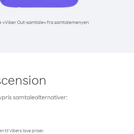
e «Viber Out-samtale» fra samtalemenyen
Ascension
avpris samtalealternativer:
 til Vibers lave priser.