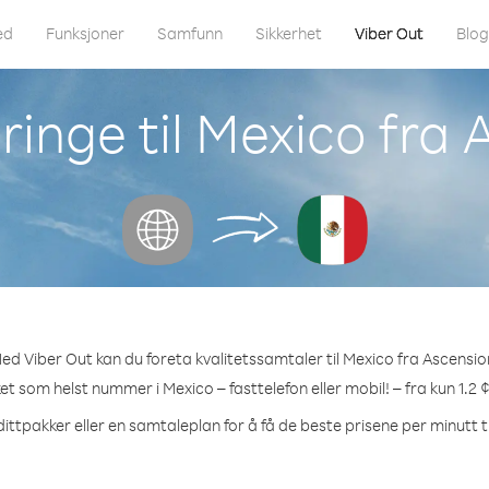
ed
Funksjoner
Samfunn
Sikkerhet
Viber Out
Blo
inge til Mexico fra
ed Viber Out kan du foreta kvalitetssamtaler til Mexico fra Ascensio
ket som helst nummer i Mexico – fasttelefon eller mobil! – fra kun 1.2 
ittpakker eller en samtaleplan for å få de beste prisene per minutt t