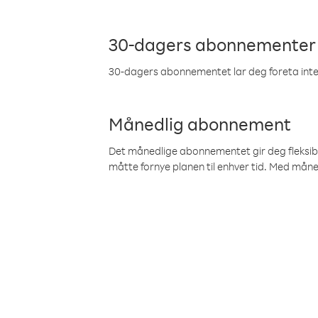
30-dagers abonnementer
30-dagers abonnementet lar deg foreta inter
Månedlig abonnement
Det månedlige abonnementet gir deg fleksibilit
måtte fornye planen til enhver tid. Med mån