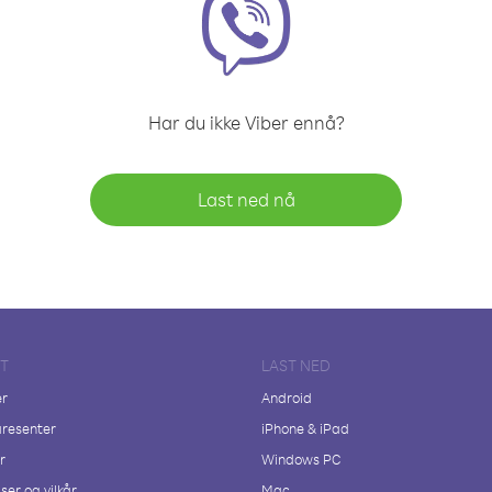
Har du ikke Viber ennå?
Last ned nå
FT
LAST NED
er
Android
resenter
iPhone & iPad
r
Windows PC
ser og vilkår
Mac