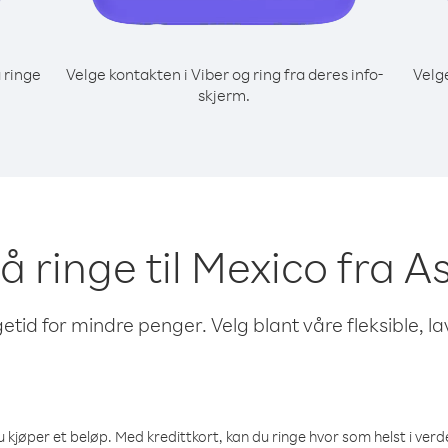
 ringe
Velge kontakten i Viber og ring fra deres info-
Velg
skjerm.
 å ringe til Mexico fra 
etid for mindre penger. Velg blant våre fleksible, l
 kjøper et beløp. Med kredittkort, kan du ringe hvor som helst i verden