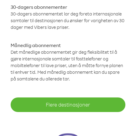
30-dagers abonnementer
30-dagers abonnementet lar deg foreta internasjonale
samtaler til destinasjonen du ønsker for varigheten av 30
dager med Vibers lave priser.
Månedlig abonnement
Det månedlige abonnementet gir deg fleksibilitet til å
gjøre internasjonale samtaler til fasttelefoner og
mobiltelefoner til lave priser, uten å måtte fornye planen
til enhver tid. Med månedlig abonnement kan du spare
på samtalene du allerede tar.
Flere destinasjoner