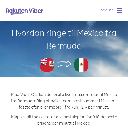
Logg Inn
Togg
navig
Hvordan ringe til Mexico fra
Bermuda
Med Viber Out kan du foreta kvalitetssamtaler til Mexico
fra Bermuda.
Ring et hvilket som helst nummer i Mexico –
fasttelefon eller mobil! – fra kun 1.2 ¢ per minutt.
Kjøp kredittpakker eller en samtaleplan for å få de beste
prisene per minutt til Mexico.