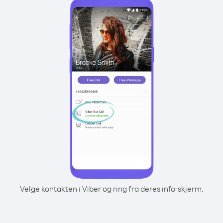
Velge kontakten i Viber og ring fra deres info-skjerm.