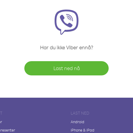
Har du ikke Viber ennå?
Last ned nå
FT
LAST NED
er
Android
resenter
iPhone & iPad