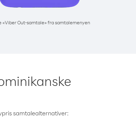
e «Viber Out-samtale» fra samtalemenyen
 dominikanske
avpris samtalealternativer: