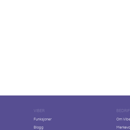
VIBER
BEDRI
Funksjoner
Om Vib
Blogg
Merkeva