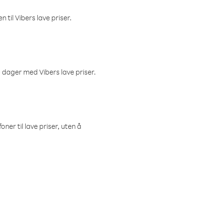
 til Vibers lave priser.
 dager med Vibers lave priser.
ner til lave priser, uten å