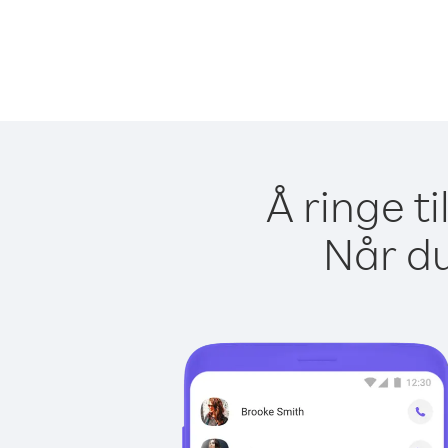
Å ringe t
Når du