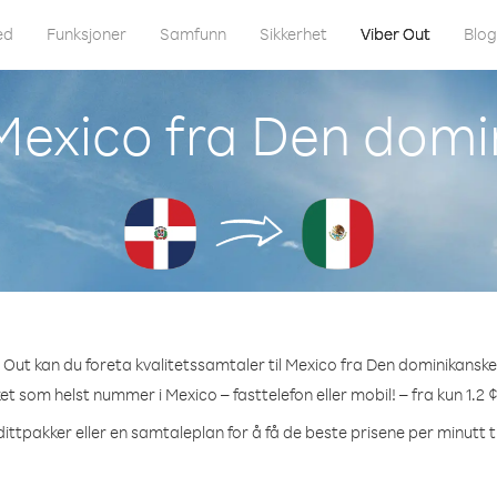
ed
Funksjoner
Samfunn
Sikkerhet
Viber Out
Blo
 Mexico fra Den domi
Out kan du foreta kvalitetssamtaler til Mexico fra Den dominikanske
ket som helst nummer i Mexico – fasttelefon eller mobil! – fra kun 1.2 
ittpakker eller en samtaleplan for å få de beste prisene per minutt t