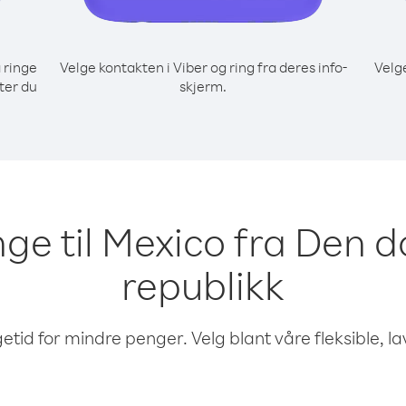
 ringe
Velge kontakten i Viber og ring fra deres info-
Velg
ter du
skjerm.
inge til Mexico fra Den
republikk
etid for mindre penger. Velg blant våre fleksible, l