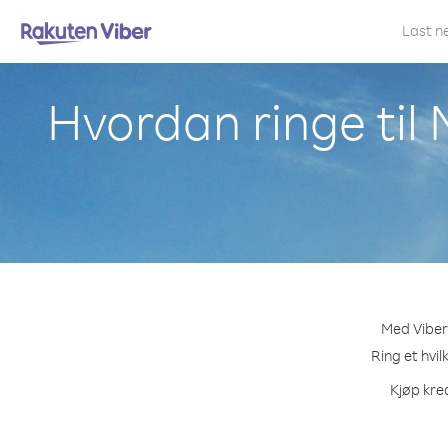
Last n
Hvordan ringe til
Med Viber 
Ring et hvil
Kjøp kred