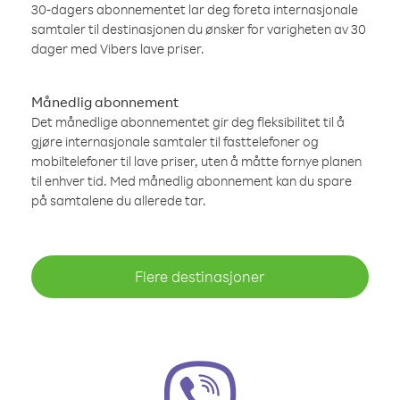
30-dagers abonnementet lar deg foreta internasjonale
samtaler til destinasjonen du ønsker for varigheten av 30
dager med Vibers lave priser.
Månedlig abonnement
Det månedlige abonnementet gir deg fleksibilitet til å
gjøre internasjonale samtaler til fasttelefoner og
mobiltelefoner til lave priser, uten å måtte fornye planen
til enhver tid. Med månedlig abonnement kan du spare
på samtalene du allerede tar.
Flere destinasjoner