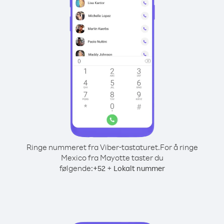
Ringe nummeret fra Viber-tastaturet.
For å ringe
Mexico fra Mayotte taster du
følgende:
+
+
52
Lokalt nummer