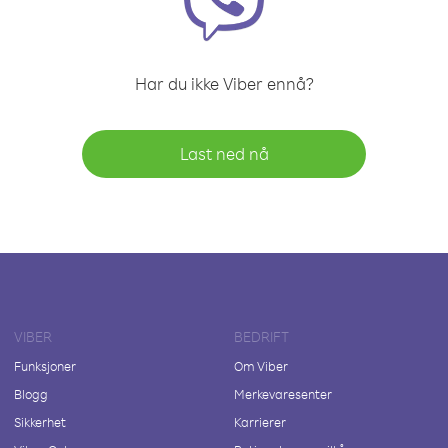
Har du ikke Viber ennå?
Last ned nå
VIBER
BEDRIFT
Funksjoner
Om Viber
Blogg
Merkevaresenter
Sikkerhet
Karrierer