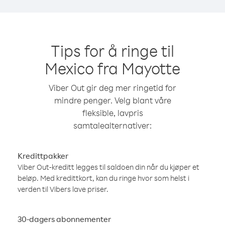
Tips for å ringe til
Mexico fra Mayotte
Viber Out gir deg mer ringetid for
mindre penger. Velg blant våre
fleksible, lavpris
samtalealternativer:
Kredittpakker
Viber Out-kreditt legges til saldoen din når du kjøper et
beløp. Med kredittkort, kan du ringe hvor som helst i
verden til Vibers lave priser.
30-dagers abonnementer