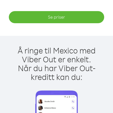
Se priser
Å ringe til Mexico med
Viber Out er enkelt.
Når du har Viber Out-
kreditt kan du: