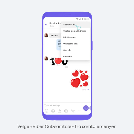
Velge «Viber Out-samtale» fra samtalemenyen