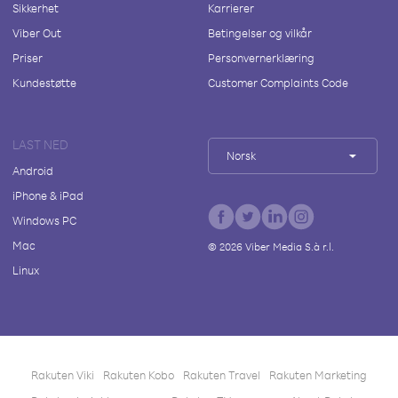
Sikkerhet
Karrierer
Viber Out
Betingelser og vilkår
Priser
Personvernerklæring
Kundestøtte
Customer Complaints Code
LAST NED
Norsk
Android
iPhone & iPad
Windows PC
Mac
©
2026
Viber Media S.à r.l.
Linux
Rakuten Viki
Rakuten Kobo
Rakuten Travel
Rakuten Marketing