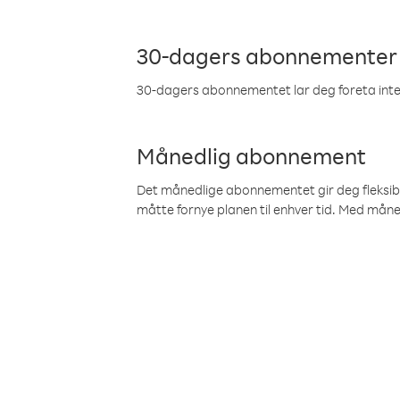
30-dagers abonnementer
30-dagers abonnementet lar deg foreta inter
Månedlig abonnement
Det månedlige abonnementet gir deg fleksibilit
måtte fornye planen til enhver tid. Med mån