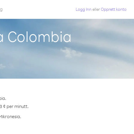
gg
Logg Inn
eller
Opprett konto
ra Colombia
bia.
.3 ¢ per minutt.
 Mikronesia.