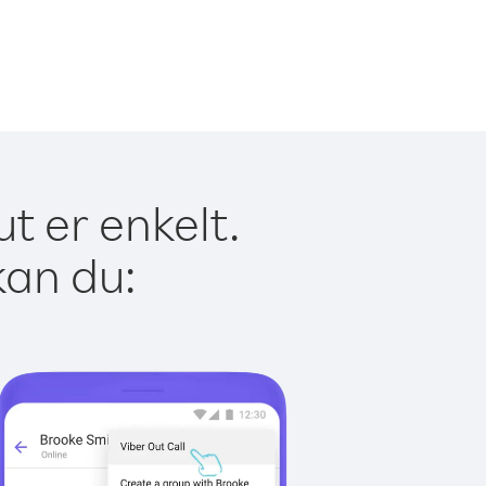
t er enkelt.
kan du: