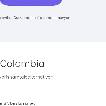
e «Viber Out-samtale» fra samtalemenyen
ra Colombia
avpris samtalealternativer:
 til Vibers lave priser.