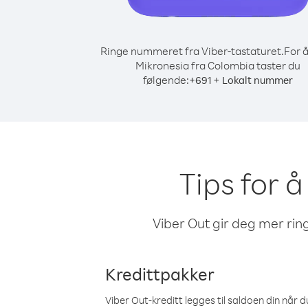
Ringe nummeret fra Viber-tastaturet.
For å
Mikronesia fra Colombia taster du
følgende:
+
+
691
Lokalt nummer
Tips for å
Viber Out gir deg mer ring
Kredittpakker
Viber Out-kreditt legges til saldoen din når du