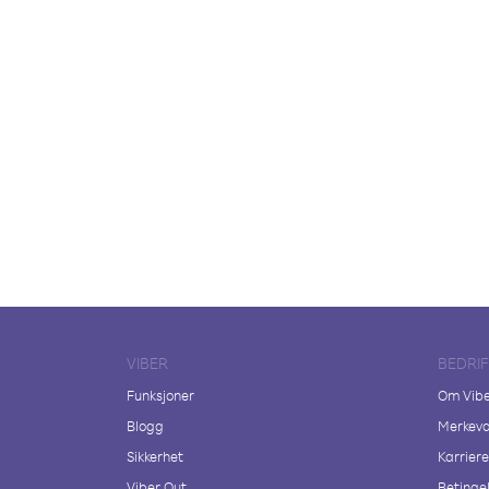
VIBER
BEDRI
Funksjoner
Om Vib
Blogg
Merkeva
Sikkerhet
Karriere
Viber Out
Betingel