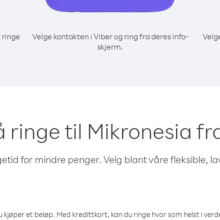
 ringe
Velge kontakten i Viber og ring fra deres info-
Velg
skjerm.
å ringe til Mikronesia 
etid for mindre penger. Velg blant våre fleksible, l
 kjøper et beløp. Med kredittkort, kan du ringe hvor som helst i verden