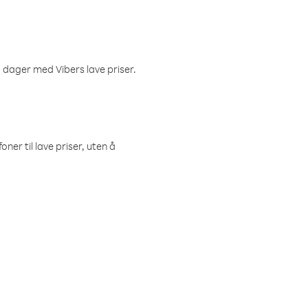
 dager med Vibers lave priser.
ner til lave priser, uten å