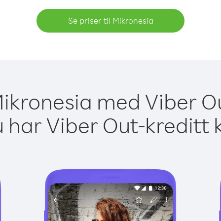
Se priser til Mikronesia
 Mikronesia med Viber Ou
 har Viber Out-kreditt 