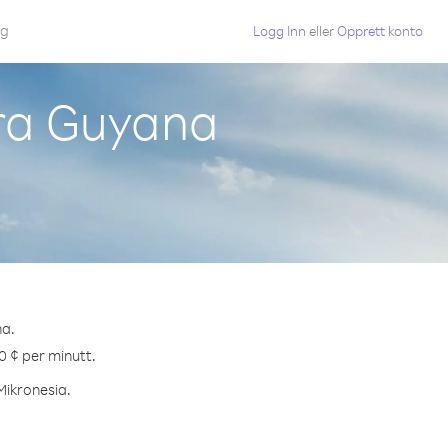
gg
Logg Inn
eller
Opprett konto
fra Guyana
na.
.0 ¢ per minutt.
 Mikronesia.