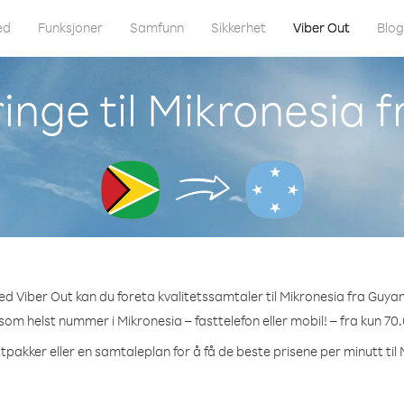
ed
Funksjoner
Samfunn
Sikkerhet
Viber Out
Blo
inge til Mikronesia 
d Viber Out kan du foreta kvalitetssamtaler til Mikronesia fra Guya
 som helst nummer i Mikronesia – fasttelefon eller mobil! – fra kun 70
tpakker eller en samtaleplan for å få de beste prisene per minutt til