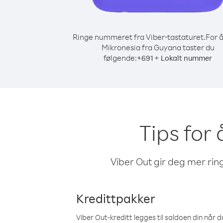
Ringe nummeret fra Viber-tastaturet.
For å
Mikronesia fra Guyana taster du
følgende:
+
+
691
Lokalt nummer
Tips for 
Viber Out gir deg mer ring
Kredittpakker
Viber Out-kreditt legges til saldoen din når du