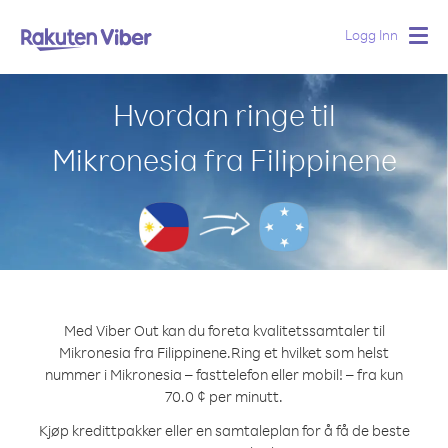
Logg Inn
Togg
navig
Hvordan ringe til
Mikronesia fra Filippinene
Med Viber Out kan du foreta kvalitetssamtaler til
Mikronesia fra Filippinene.
Ring et hvilket som helst
nummer i Mikronesia – fasttelefon eller mobil! – fra kun
70.0 ¢ per minutt.
Kjøp kredittpakker eller en samtaleplan for å få de beste