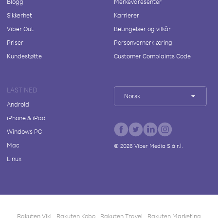
Blogg
Merkevaresenter
Sikkerhet
Karrierer
Viber Out
Betingelser og vilkår
Priser
Personvernerklæring
Kundestøtte
Customer Complaints Code
LAST NED
Norsk
Android
iPhone & iPad
Windows PC
Mac
©
2026
Viber Media S.à r.l.
Linux
Rakuten Viki
Rakuten Kobo
Rakuten Travel
Rakuten Marketing