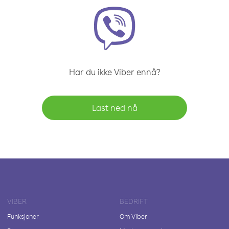
Har du ikke Viber ennå?
Last ned nå
VIBER
BEDRIFT
Funksjoner
Om Viber