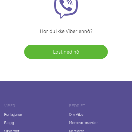
Har du ikke Viber ennå?
Last ned nå
VIBER
BEDRIFT
Funksjoner
Om Viber
Blogg
Merkevaresenter
Sikkerhet
Karrierer