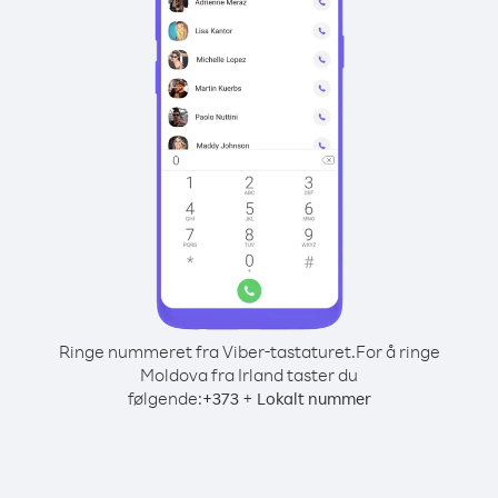
Ringe nummeret fra Viber-tastaturet.
For å ringe
Moldova fra Irland taster du
følgende:
+
+
373
Lokalt nummer