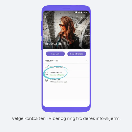
Velge kontakten i Viber og ring fra deres info-skjerm.