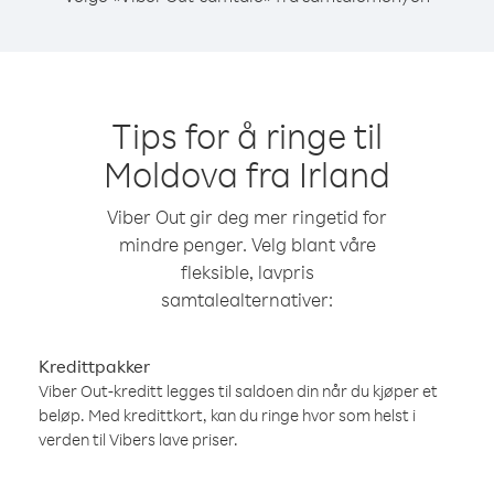
Tips for å ringe til
Moldova fra Irland
Viber Out gir deg mer ringetid for
mindre penger. Velg blant våre
fleksible, lavpris
samtalealternativer:
Kredittpakker
Viber Out-kreditt legges til saldoen din når du kjøper et
beløp. Med kredittkort, kan du ringe hvor som helst i
verden til Vibers lave priser.