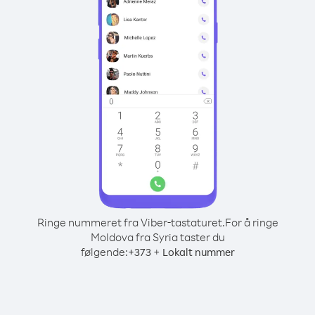
Ringe nummeret fra Viber-tastaturet.
For å ringe
Moldova fra Syria taster du
følgende:
+
+
373
Lokalt nummer