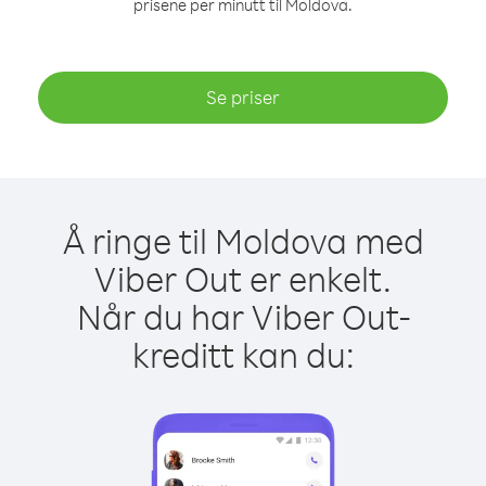
prisene per minutt til Moldova.
Se priser
Å ringe til Moldova med
Viber Out er enkelt.
Når du har Viber Out-
kreditt kan du: