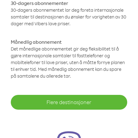
30-dagers abonnementer
30-dagers abonnementet lar deg foreta internasjonale
samtaler til destinasjonen du ønsker for varigheten av 30
dager med Vibers lave priser.
Månedlig abonnement
Det månedlige abonnementet gir deg fleksibilitet til å
gjøre internasjonale samtaler til fasttelefoner og
mobiltelefoner til lave priser, uten å måtte fornye planen
til enhver tid. Med månedlig abonnement kan du spare
på samtalene du allerede tar.
Flere destinasjoner