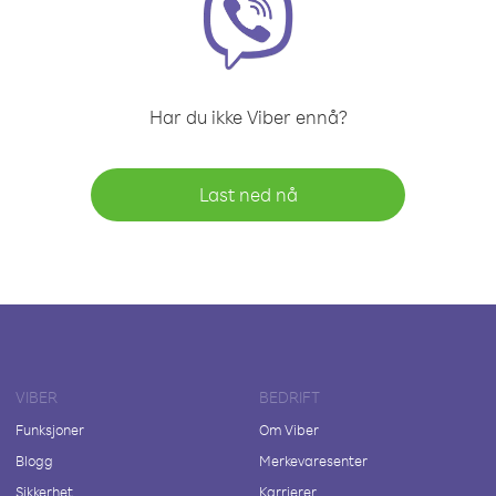
Har du ikke Viber ennå?
Last ned nå
VIBER
BEDRIFT
Funksjoner
Om Viber
Blogg
Merkevaresenter
Sikkerhet
Karrierer