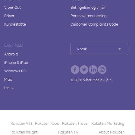
Viber Out
Betingelser og vilkår
Priser
Personvernerklæring
Kundestøtte
Customer Complaints Code
LAST NED
Norsk
Android
iPhone & iPad
Windows PC
Mac
©
2026
Viber Media S.à r.l.
Linux
Rakuten Viki
Rakuten Kobo
Rakuten Travel
Rakuten Marketing
Rakuten Insight
Rakuten TV
About Rakuten