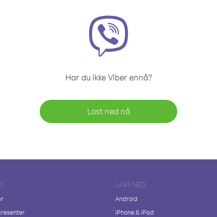
Har du ikke Viber ennå?
Last ned nå
FT
LAST NED
er
Android
resenter
iPhone & iPad