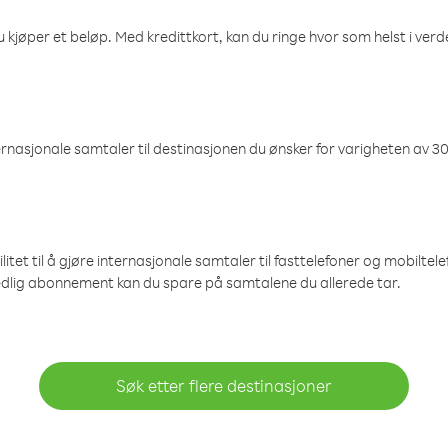
 kjøper et beløp. Med kredittkort, kan du ringe hvor som helst i verden
nasjonale samtaler til destinasjonen du ønsker for varigheten av 30
et til å gjøre internasjonale samtaler til fasttelefoner og mobiltelefo
edlig abonnement kan du spare på samtalene du allerede tar.
Søk etter flere destinasjoner