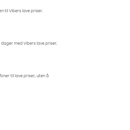
 til Vibers lave priser.
 dager med Vibers lave priser.
ner til lave priser, uten å