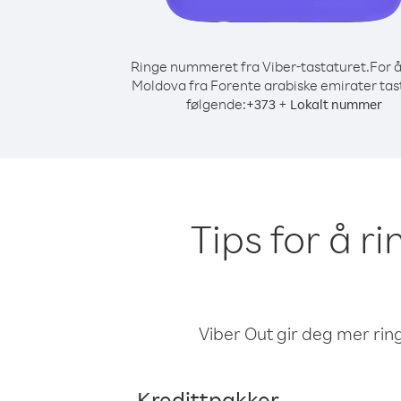
Ringe nummeret fra Viber-tastaturet.
For å
Moldova fra Forente arabiske emirater tas
følgende:
+
+
373
Lokalt nummer
Tips for å r
Viber Out gir deg mer ring
Kredittpakker