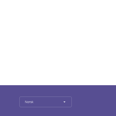
Norsk