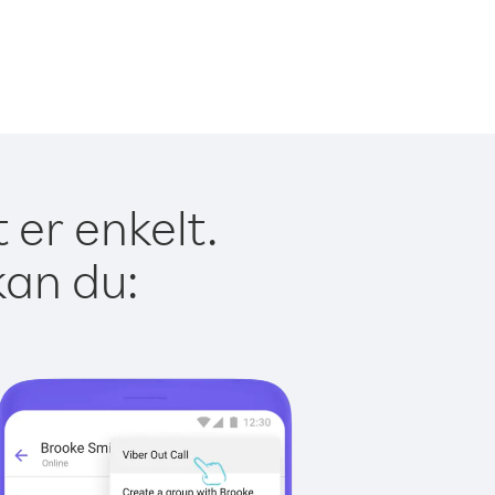
 er enkelt.
kan du: