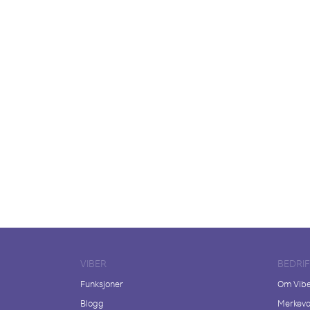
VIBER
BEDRI
Funksjoner
Om Vib
Blogg
Merkeva