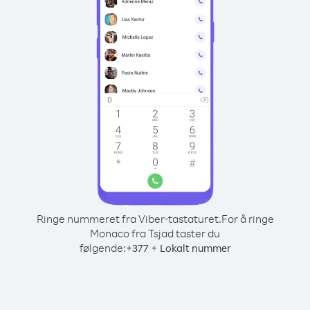
Ringe nummeret fra Viber-tastaturet.
For å ringe
Monaco fra Tsjad taster du
følgende:
+
+
377
Lokalt nummer