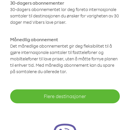
30-dagers abonnementer
30-dagers abonnementet lar deg foreta internasjonale
samtaler til destinasjonen du ønsker for varigheten av 30
dager med Vibers lave priser.
Månedlig abonnement
Det månedlige abonnementet gir deg fleksibilitet til å
gjøre internasjonale samtaler til fasttelefoner og
mobiltelefoner til lave priser, uten å måtte fornye planen
til enhver tid. Med månedlig abonnement kan du spare
på samtalene du allerede tar.
Flere destinasjoner