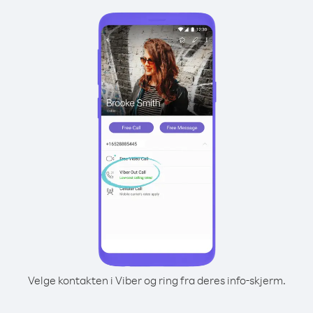
Velge kontakten i Viber og ring fra deres info-skjerm.