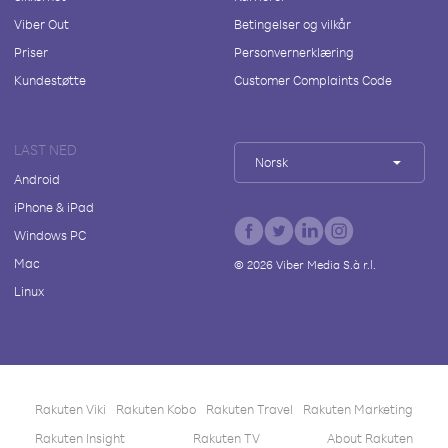
Viber Out
Betingelser og vilkår
Priser
Personvernerklæring
Kundestøtte
Customer Complaints Code
LAST NED
Norsk
Android
iPhone & iPad
Windows PC
Mac
©
2026
Viber Media S.à r.l.
Linux
Rakuten Viki
Rakuten Kobo
Rakuten Travel
Rakuten Marketing
Rakuten Insight
Rakuten TV
About Rakuten