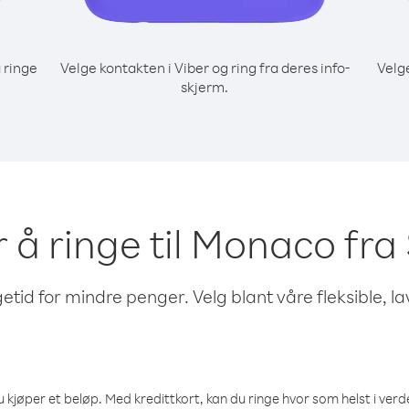
 ringe
Velge kontakten i Viber og ring fra deres info-
Velg
skjerm.
r å ringe til Monaco f
etid for mindre penger. Velg blant våre fleksible, l
 kjøper et beløp. Med kredittkort, kan du ringe hvor som helst i verden