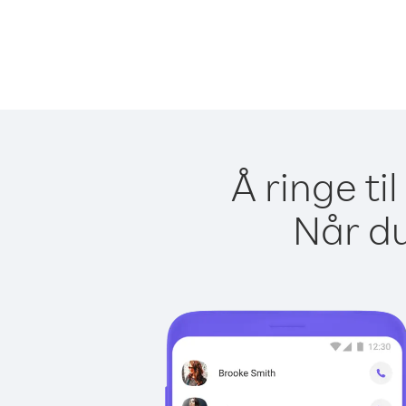
Å ringe t
Når du