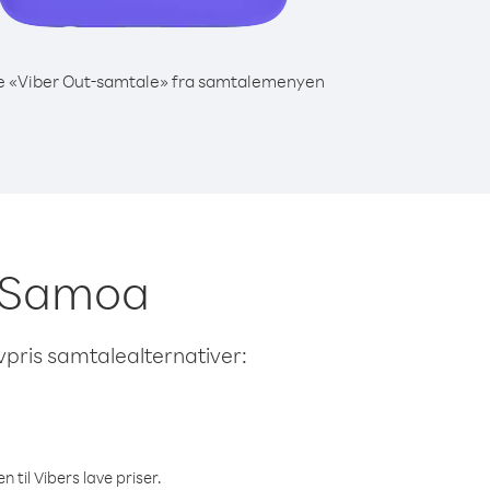
e «Viber Out-samtale» fra samtalemenyen
ra Samoa
avpris samtalealternativer:
 til Vibers lave priser.