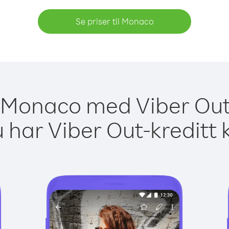
Se priser til Monaco
il Monaco med Viber Out 
 har Viber Out-kreditt 