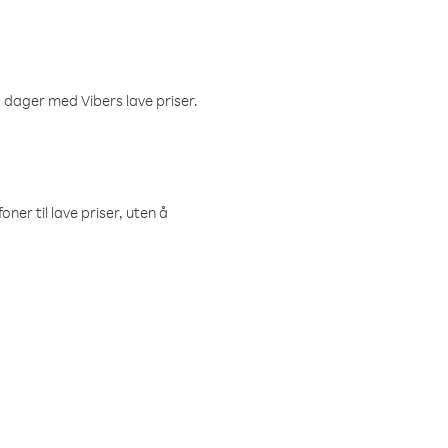
 dager med Vibers lave priser.
ner til lave priser, uten å