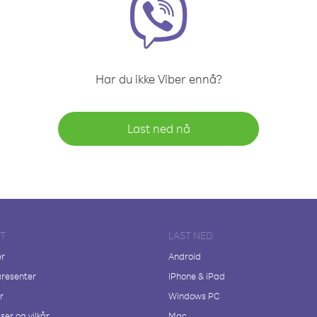
Har du ikke Viber ennå?
Last ned nå
FT
LAST NED
er
Android
resenter
iPhone & iPad
r
Windows PC
ser og vilkår
Mac