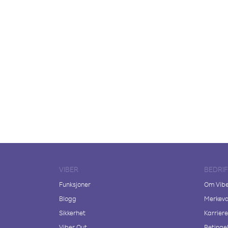
VIBER
BEDRI
Funksjoner
Om Vib
Blogg
Merkeva
Sikkerhet
Karriere
Viber Out
Betingel