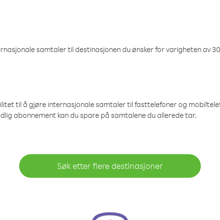
nasjonale samtaler til destinasjonen du ønsker for varigheten av 30
et til å gjøre internasjonale samtaler til fasttelefoner og mobiltelefo
edlig abonnement kan du spare på samtalene du allerede tar.
Søk etter flere destinasjoner