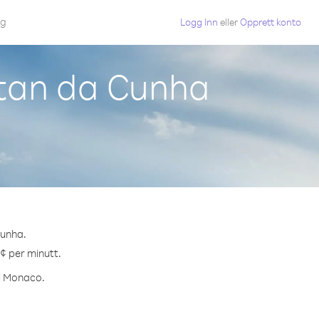
gg
Logg Inn
eller
Opprett konto
stan da Cunha
Cunha.
 ¢ per minutt.
il Monaco.