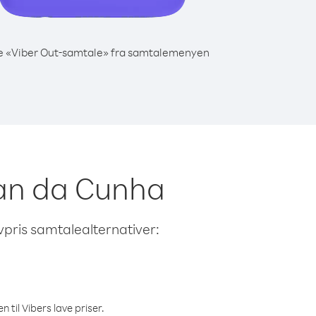
e «Viber Out-samtale» fra samtalemenyen
stan da Cunha
avpris samtalealternativer:
 til Vibers lave priser.