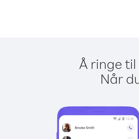
Å ringe t
Når du