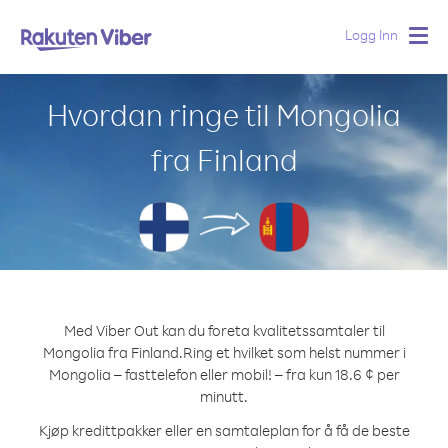
Logg Inn
Togg
navig
Hvordan ringe til Mongolia
fra Finland
Med Viber Out kan du foreta kvalitetssamtaler til
Mongolia fra Finland.
Ring et hvilket som helst nummer i
Mongolia – fasttelefon eller mobil! – fra kun 18.6 ¢ per
minutt.
Kjøp kredittpakker eller en samtaleplan for å få de beste