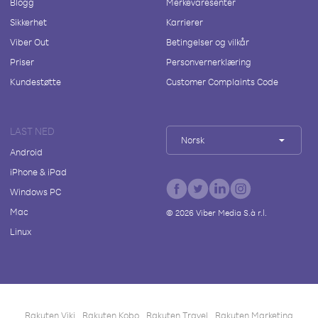
Blogg
Merkevaresenter
Sikkerhet
Karrierer
Viber Out
Betingelser og vilkår
Priser
Personvernerklæring
Kundestøtte
Customer Complaints Code
LAST NED
Norsk
Android
iPhone & iPad
Windows PC
Mac
©
2026
Viber Media S.à r.l.
Linux
Rakuten Viki
Rakuten Kobo
Rakuten Travel
Rakuten Marketing