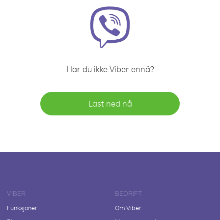
Har du ikke Viber ennå?
Last ned nå
VIBER
BEDRIFT
Funksjoner
Om Viber