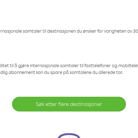
nasjonale samtaler til destinasjonen du ønsker for varigheten av 30
et til å gjøre internasjonale samtaler til fasttelefoner og mobiltelefo
edlig abonnement kan du spare på samtalene du allerede tar.
Søk etter flere destinasjoner