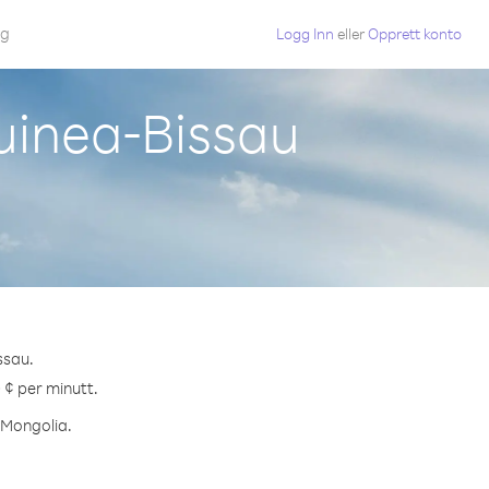
gg
Logg Inn
eller
Opprett konto
Guinea-Bissau
ssau.
0 ¢ per minutt.
l Mongolia.