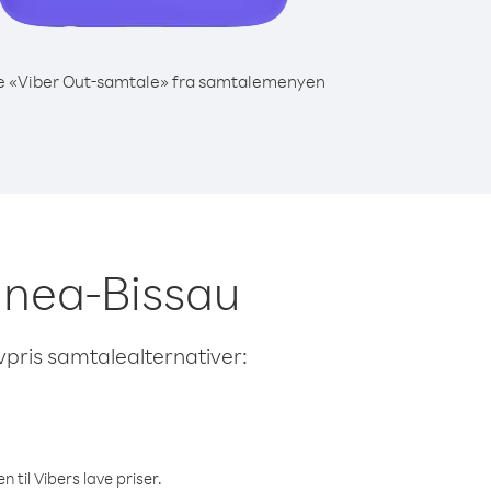
e «Viber Out-samtale» fra samtalemenyen
uinea-Bissau
avpris samtalealternativer:
 til Vibers lave priser.