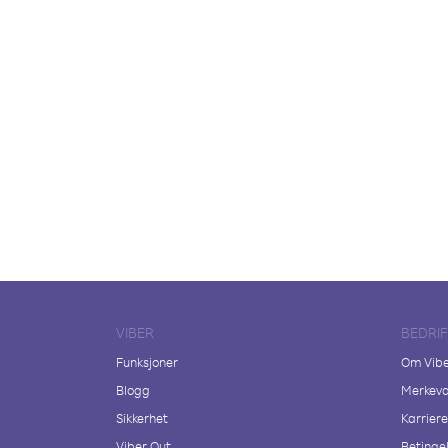
VIBER
BEDRI
Funksjoner
Om Vib
Blogg
Merkeva
Sikkerhet
Karriere
Viber Out
Betingel