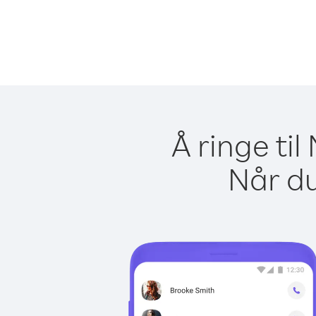
Å ringe ti
Når du