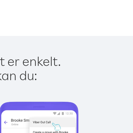
 er enkelt.
kan du: