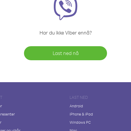
Har du ikke Viber ennå?
Last ned nå
FT
LAST NED
er
Android
resenter
iPhone & iPad
r
Windows PC
ser og vilkår
Mac